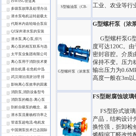
ISW/ISG管道离
工业、农业等行
S型输油泵（CB-
多级泵故障及处理办法
潜水泵电机运转超载太
G型螺杆泵（浓
代斯米内齿轮啮合泵应
QJ深井潜水泵的安装
G型螺杆泵G型
潜水泵,离心泵,排污
度可达120C。
离心泵的相互联系与选
密封容腔。介质
太平泵业集团有限公司
保持不变。压力
离心泵用于消防技术要
输出压力为0.6MP
抓住机遇 在危机中迅
G型螺杆泵（浓浆泵
武汉湖泊清淤治理 排
高度一般在3m以
影响离心泵效率的因素
消防泵,消防设备型号
FS型耐腐蚀玻
消防泵的概念-离心泵
剖析自吸泵的概念、基
FS型卧式玻璃
潜水泵流量杨程功率之
产品，结构设计
管道泵超电流-电机发
换性强，折卸检
中国测泵技术已达国际
烯醇缩丁醛改性