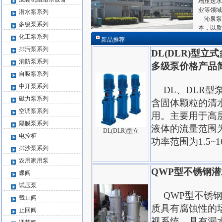
增压送水
业等领域
潜水泵系列
沁泉泵
多级泵系列
本，以质
化工泵系列
新品推荐
排污泵系列
DL(DLR)型立
消防泵系列
多级泵价格产品
自吸泵系列
中开泵系列
DL、DLR型
磁力泵系列
含固体颗粒的清
空调泵系列
用。主要用于高
隔膜泵系列
液体的流量范围为4
DL(DLR)型立
电控柜
功率范围为1.5~1
排沙泵系列
农用家用泵
QWP型不锈钢
蝶阀
试压泵
QWP型不锈钢
截止阀
质具有腐蚀性的
止回阀
视系统、具有漏