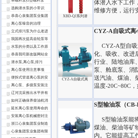
单螺杆泵|G型螺杆泵
体潜入水下工作
选购潜水泵的小常识
维修方便，运行
恭喜心泉集团泵业集团
XBD-QJ系列潜
离心泵噪音的治理
CYZ-A自吸式离
立式排污泵为什么老进
我国再次提高齿轮泵等
CYZ-A型自
水泵的分类以及工作原
化、吸收、改进
恭喜我司新改版网站全
行业、陆地油库
潜水泵,离心泵,排污
泵、舱底泵、消
离心泵使用注意事项
送汽油、煤油、
便拆式管道离心泵的安
CYZ-A自吸式离
温度-20C~8
离心泵、多级泵安装注
辽河沈采推出水平井有
如何正确保养柴油机消
S型输油泵（CB
延长离心泵使用寿命的
安装离心泵机械密封注
S型输油泵能将粘
浙江心泉集团泵业制造
煤油、柴油等矿
心泉集团泵业集团有限
内。它能提高工