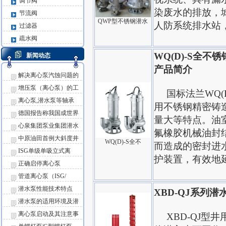
调节阀
染废水的排放，
节流阀
QWP型不锈钢潜水
人防系统排水站
过滤器
疏水阀
WQ(D)-S全
新闻动态
产品简介
解决离心泵汽蚀问题的
增压泵（离心泵）的工
国标法兰WQ(D
离心泵,潜水泵等轴承
用不锈钢精密铸
德国报告称我国成世界
量大等特点。油
心泉集团泵业集团潜水
氟橡胶机械油封
中原油田首例大斜度井
WQ(D)-S全不
而造成的密封进
ISG单级单吸立式离
护装置，有效地
正确启停离心泵
管道离心泵（ISG/
潜水泵性能技术特点
XBD-QJ系列
潜水泵的适用环境及潜
离心泵启动及其注意事
XBD-QJ型