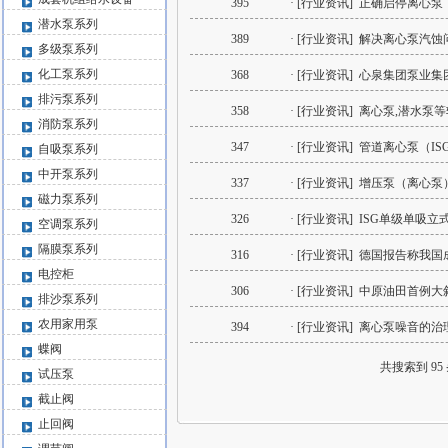
395
· [行业资讯]
正确启停离心泵
潜水泵系列
389
· [行业资讯]
解决离心泵汽蚀
多级泵系列
化工泵系列
368
· [行业资讯]
心泉集团泵业集
排污泵系列
358
· [行业资讯]
离心泵,潜水泵
消防泵系列
347
· [行业资讯]
管道离心泵（ISG
自吸泵系列
中开泵系列
337
· [行业资讯]
增压泵（离心泵
磁力泵系列
326
· [行业资讯]
ISG单级单吸立
空调泵系列
隔膜泵系列
316
· [行业资讯]
德国报告称我国
电控柜
306
· [行业资讯]
中原油田首例大
排沙泵系列
农用家用泵
394
· [行业资讯]
离心泵噪音的治
蝶阀
共搜索到 95 
试压泵
截止阀
止回阀