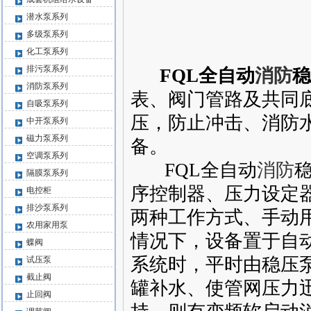
潜水泵系列
多级泵系列
化工泵系列
排污泵系列
FQL全自动
消防
稳
消防泵系列
表、阀门管路及共同
自吸泵系列
压，防止冲击、消防
中开泵系列
磁力泵系列
备
。
空调泵系列
FQL全自动
消防
隔膜泵系列
序控制器、压力设定
电控柜
排沙泵系列
两种工作方式、手动
农用家用泵
情况下，设备置于自
蝶阀
系统时，平时由稳压
试压泵
截止阀
罐补水、使管网压力
止回阀