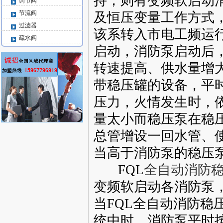
持，则有变频软启动
调节阀
节流阀
及恒压变量工作方式
过滤器
该系转入市电工频运
疏水阀
启动，消防泵启动后
转速提高、供水量增
带稳压罐的设备，平
压力，火情发生时，
量太小而稳压泵在稳
总管增设一回水管、
当高于消防泵的稳压
FQL
全自动消防
变频软启动各消防泵，
当FQL全自动消防
统中时，消防泵平时